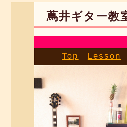
蔦井ギター教
Top
Lesson